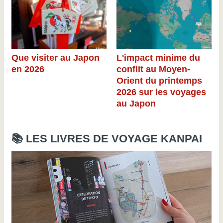
Que visiter au Japon
L'impact minime du
en 2026
conflit au Moyen-
Orient du printemps
2026 sur les voyages
au Japon
📚 LES LIVRES DE VOYAGE KANPAI