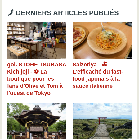
🗾 DERNIERS ARTICLES PUBLIÉS
gol. STORE TSUBASA
Saizeriya - 🍝
Kichijoji - ⚽ La
L'efficacité du fast-
boutique pour les
food japonais à la
fans d'Olive et Tom à
sauce italienne
l'ouest de Tokyo