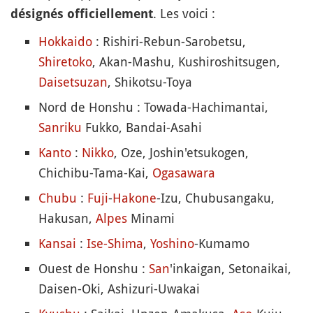
. Les voici :
désignés officiellement
Hokkaido
: Rishiri-Rebun-Sarobetsu,
Shiretoko
, Akan-Mashu, Kushiroshitsugen,
Daisetsuzan
, Shikotsu-Toya
Nord de Honshu : Towada-Hachimantai,
Sanriku
Fukko, Bandai-Asahi
Kanto
:
Nikko
, Oze, Joshin'etsukogen,
Chichibu-Tama-Kai,
Ogasawara
Chubu
:
Fuji
-
Hakone
-Izu, Chubusangaku,
Hakusan,
Alpes
Minami
Kansai
:
Ise-Shima
,
Yoshino
-Kumamo
Ouest de Honshu :
San
'inkaigan, Setonaikai,
Daisen-Oki, Ashizuri-Uwakai