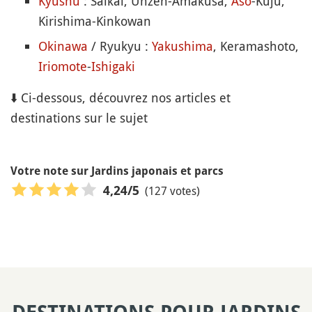
Kyushu
: Saikai, Unzen-Amakusa,
Aso
-Kuju,
Kirishima-Kinkowan
Okinawa
/ Ryukyu :
Yakushima
, Keramashoto,
Iriomote
-
Ishigaki
⬇️ Ci-dessous, découvrez nos articles et
destinations sur le sujet
Votre note sur Jardins japonais et parcs
(127 votes)
4,24
/5