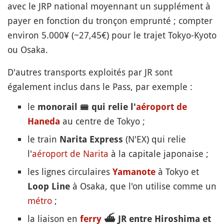
avec le JRP national moyennant un supplément à
payer en fonction du tronçon emprunté ; compter
environ 5.000¥ (~27,45€) pour le trajet Tokyo-Kyoto
ou Osaka.
D'autres transports exploités par JR sont
également inclus dans le Pass, par exemple :
le
monorail
🚝
qui relie l'
aéroport de
au centre de Tokyo ;
Haneda
le train
(N'EX) qui relie
Narita Express
l'
aéroport de Narita
à la capitale japonaise ;
les lignes circulaires
à Tokyo et
Yamanote
à Osaka, que l'on utilise comme un
Loop Line
métro
;
la liaison en
ferry
⛴️
JR entre Hiroshima et