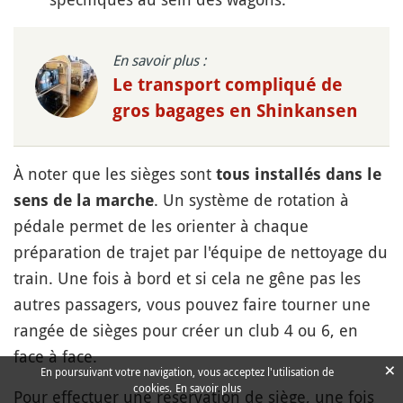
En savoir plus :
Le transport compliqué de
gros bagages en Shinkansen
À noter que les sièges sont
tous installés dans le
. Un système de rotation à
sens de la marche
pédale permet de les orienter à chaque
préparation de trajet par l'équipe de nettoyage du
train. Une fois à bord et si cela ne gêne pas les
autres passagers, vous pouvez faire tourner une
rangée de sièges pour créer un club 4 ou 6, en
face à face.
×
En poursuivant votre navigation, vous acceptez l'utilisation de
cookies.
En savoir plus
Pour effectuer une réservation de siège, une fois