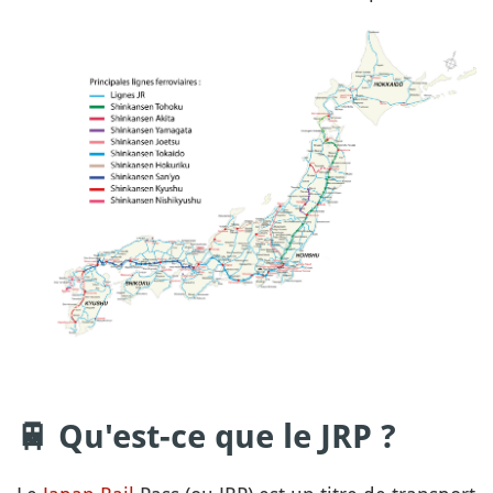
🚆 Qu'est-ce que le JRP ?