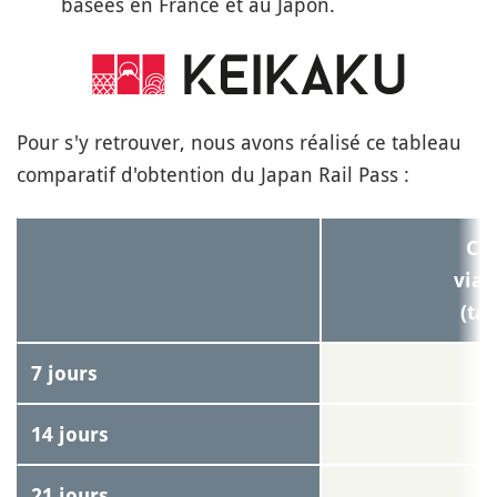
basées en France et au Japon.
Pour s'y retrouver, nous avons réalisé ce tableau
comparatif d'obtention du Japan Rail Pass :
Co
via
(tar
7 jours
14 jours
21 jours