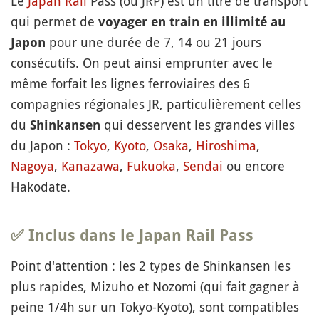
Le
Japan Rail
Pass (ou JRP) est un titre de transport
qui permet de
voyager en train en illimité au
pour une durée de 7, 14 ou 21 jours
Japon
consécutifs. On peut ainsi emprunter avec le
même forfait les lignes ferroviaires des 6
compagnies régionales JR, particulièrement celles
du
qui desservent les grandes villes
Shinkansen
du Japon :
Tokyo
,
Kyoto
,
Osaka
,
Hiroshima
,
Nagoya
,
Kanazawa
,
Fukuoka
,
Sendai
ou encore
Hakodate.
✅ Inclus dans le Japan Rail Pass
Point d'attention : les 2 types de Shinkansen les
plus rapides, Mizuho et Nozomi (qui fait gagner à
peine 1/4h sur un Tokyo-Kyoto), sont compatibles