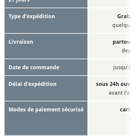
Type d'expédition
Gratui
quelque s
Livraison
partout 
depui
jusqu'à
Date de commande
1
Délai d'expédition
sous 24h ouvré
avant l'act
Modes de paiement sécurisé
carte
o