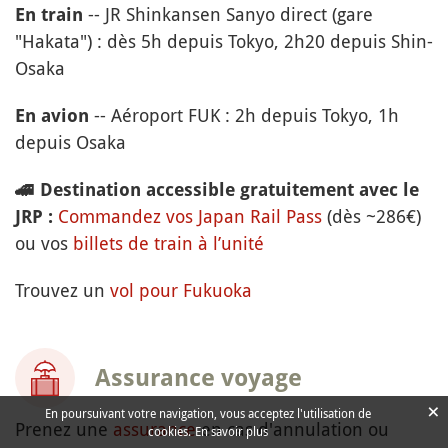
-- JR Shinkansen Sanyo direct (gare
En train
"Hakata") : dès 5h depuis Tokyo, 2h20 depuis Shin-
Osaka
-- Aéroport FUK : 2h depuis Tokyo, 1h
En avion
depuis Osaka
🚄
Destination accessible gratuitement avec le
Commandez vos Japan Rail Pass
(dès ~286€)
JRP :
ou vos
billets de train à l’unité
Trouvez un
vol pour Fukuoka
Assurance voyage
×
En poursuivant votre navigation, vous acceptez l'utilisation de
Prenez une
assurance
en cas d'annulation ou
cookies.
En savoir plus