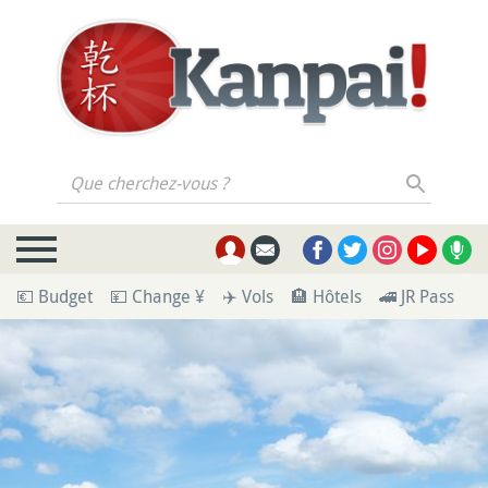
Que cherchez-vous ?
💶 Budget
💴 Change ¥
✈️ Vols
🏨 Hôtels
🚄 JR Pass
🪪