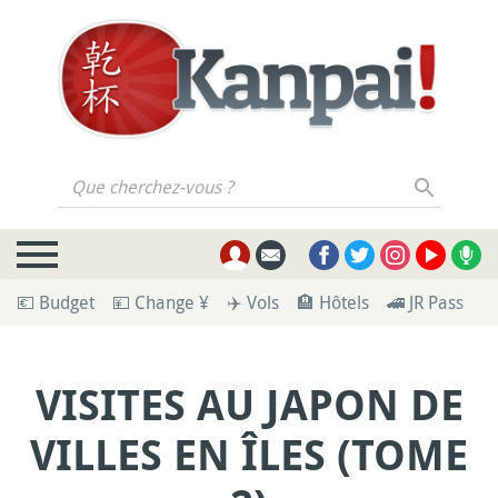
Que cherchez-vous ?
💶 Budget
💴 Change ¥
✈️ Vols
🏨 Hôtels
🚄 JR Pass
🪪
VISITES AU JAPON DE
VILLES EN ÎLES (TOME