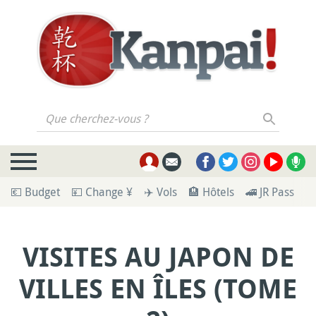
Que cherchez-vous ?
💶 Budget
💴 Change ¥
✈️ Vols
🏨 Hôtels
🚄 JR Pass
🪪
VISITES AU JAPON DE
VILLES EN ÎLES (TOME