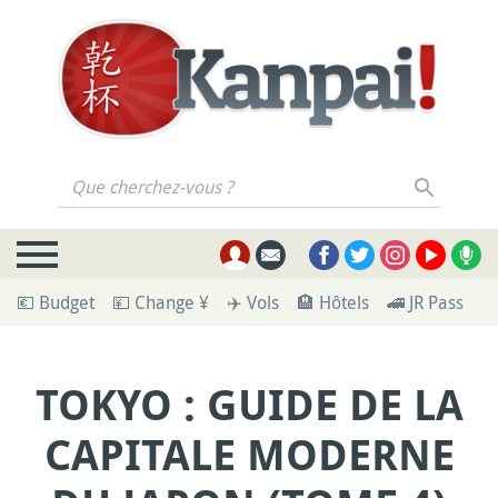
Que cherchez-vous ?
💶 Budget
💴 Change ¥
✈️ Vols
🏨 Hôtels
🚄 JR Pass
🪪
TOKYO : GUIDE DE LA
CAPITALE MODERNE