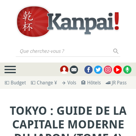
Que cherchez-vous ?
💶 Budget
💴 Change ¥
✈️ Vols
🏨 Hôtels
🚄 JR Pass
🪪
TOKYO : GUIDE DE LA
CAPITALE MODERNE