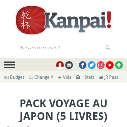
Que cherchez-vous ?
💶 Budget
💴 Change ¥
✈️ Vols
🏨 Hôtels
🚄 JR Pass
🪪
PACK VOYAGE AU
JAPON (5 LIVRES)