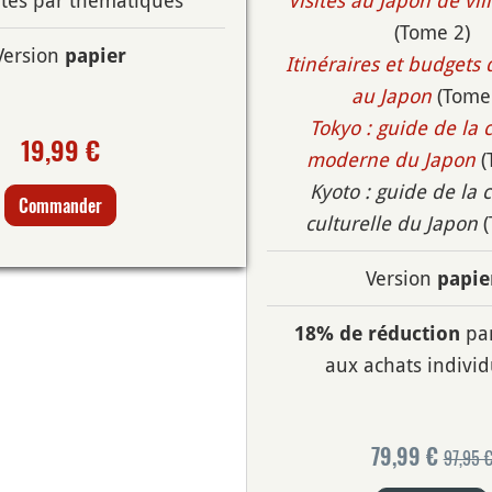
sites par thématiques
Visites au Japon de vill
(Tome 2)
Version
papier
Itinéraires et budgets 
au Japon
(Tome
Tokyo : guide de la 
19,99 €
moderne du Japon
(
Kyoto : guide de la 
Commander
culturelle du Japon
(
Version
papie
par
18% de réduction
aux achats individ
79,99 €
97,95 