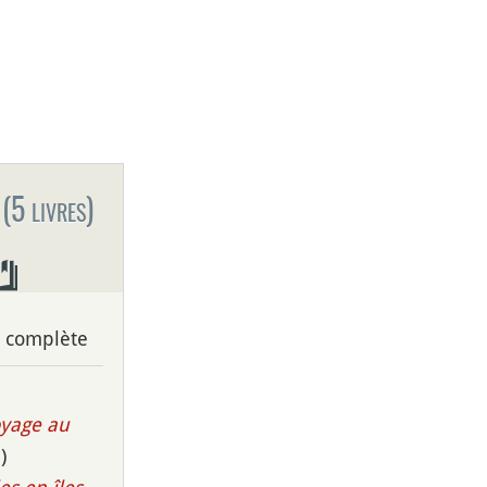
(5 livres)
n complète
oyage au
)