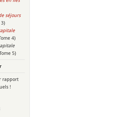
es en îles
de séjours
 3)
capitale
Tome 4)
capitale
Tome 5)
r
 rapport
uels !
€