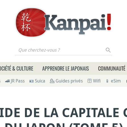
 cherchez-vous ?
OCIÉTÉ & CULTURE
APPRENDRE LE JAPONAIS
COMMUNAUTÉ
s
🚄 JR Pass
🪪 Suica
💁 Guides privés
🛜 Wifi
📱 eSim
IDE DE LA CAPITALE