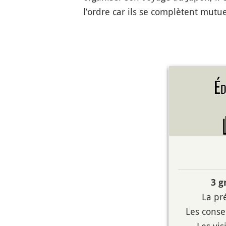
l’ordre car ils se complètent mutu
Éd
3 g
La pr
Les conse