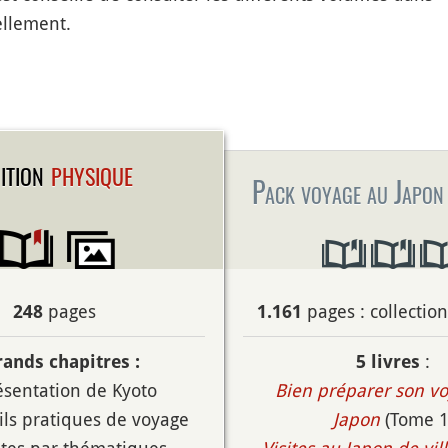
ellement.
ition
physique
Pack voyage au Japon 
pages
pages : collectio
248
1.161
:
rands chapitres :
5 livres
ésentation de Kyoto
Bien préparer son v
ils pratiques de voyage
Japon
(Tome 1