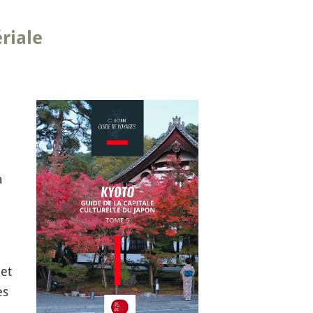
riale
à
et
es