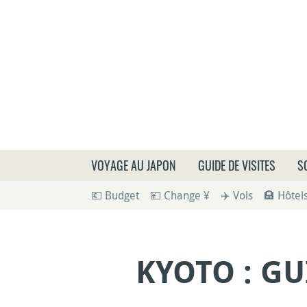
Que
VOYAGE AU JAPON
GUIDE DE VISITES
S
💶 Budget
💴 Change ¥
✈️ Vols
🏨 Hôtel
KYOTO : GU