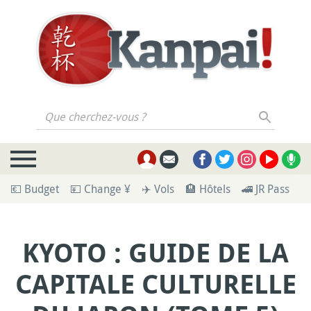
Que cherchez-vous ?
💶 Budget
💴 Change ¥
✈️ Vols
🏨 Hôtels
🚄 JR Pass
🪪
KYOTO : GUIDE DE LA
CAPITALE CULTURELLE