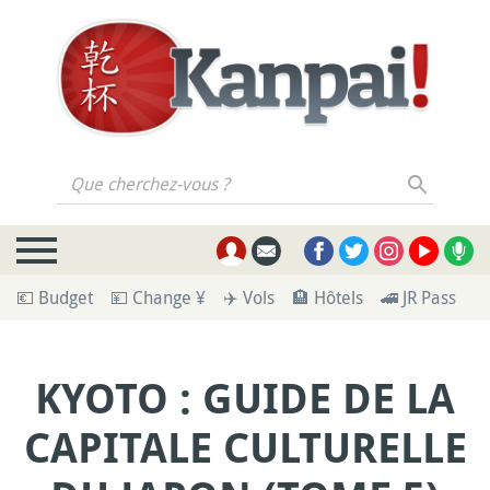
Que cherchez-vous ?
💶 Budget
💴 Change ¥
✈️ Vols
🏨 Hôtels
🚄 JR Pass
🪪
KYOTO : GUIDE DE LA
CAPITALE CULTURELLE